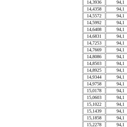
14,3936
94,1
14,4358
94,1
14,5572
94,1
14,5992
94,1
14,6408
94,1
14,6831
94,1
14,7253
94,1
14,7669
94,1
14,8086
94,1
14,8503
94,1
14,8925
94,1
14,9344
94,1
14,9758
94,1
15,0178
94,1
15,0603
94,1
15,1022
94,1
15,1439
94,1
15,1858
94,1
15,2278
94,1