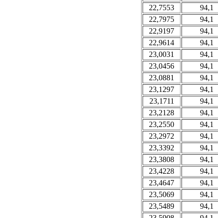
22,7553
94,1
22,7975
94,1
22,9197
94,1
22,9614
94,1
23,0031
94,1
23,0456
94,1
23,0881
94,1
23,1297
94,1
23,1711
94,1
23,2128
94,1
23,2550
94,1
23,2972
94,1
23,3392
94,1
23,3808
94,1
23,4228
94,1
23,4647
94,1
23,5069
94,1
23,5489
94,1
23,5908
94,1