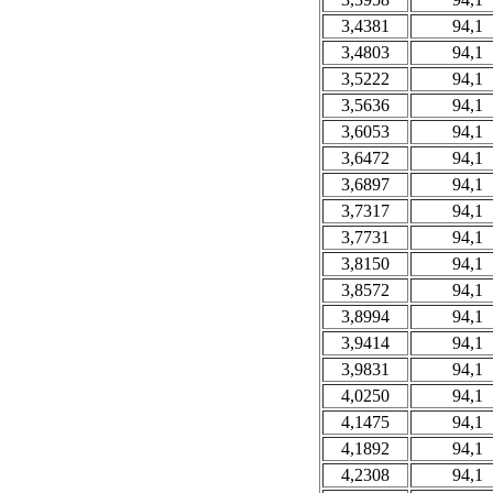
3,4381
94,1
3,4803
94,1
3,5222
94,1
3,5636
94,1
3,6053
94,1
3,6472
94,1
3,6897
94,1
3,7317
94,1
3,7731
94,1
3,8150
94,1
3,8572
94,1
3,8994
94,1
3,9414
94,1
3,9831
94,1
4,0250
94,1
4,1475
94,1
4,1892
94,1
4,2308
94,1