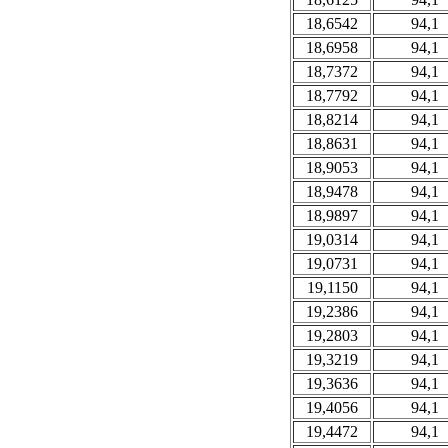
18,6542
94,1
18,6958
94,1
18,7372
94,1
18,7792
94,1
18,8214
94,1
18,8631
94,1
18,9053
94,1
18,9478
94,1
18,9897
94,1
19,0314
94,1
19,0731
94,1
19,1150
94,1
19,2386
94,1
19,2803
94,1
19,3219
94,1
19,3636
94,1
19,4056
94,1
19,4472
94,1