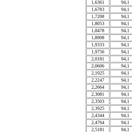
1,6361
94,1
1,6783
94,1
1,7208
94,1
1,8053
94,1
1,8478
94,1
1,8908
94,1
1,9333
94,1
1,9756
94,1
2,0181
94,1
2,0606
94,1
2,1025
94,1
2,2247
94,1
2,2664
94,1
2,3081
94,1
2,3503
94,1
2,3925
94,1
2,4344
94,1
2,4764
94,1
2,5181
94,1