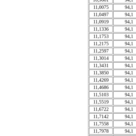
11,0075
94,1
11,0497
94,1
11,0919
94,1
11,1336
94,1
11,1753
94,1
11,2175
94,1
11,2597
94,1
11,3014
94,1
11,3431
94,1
11,3850
94,1
11,4269
94,1
11,4686
94,1
11,5103
94,1
11,5519
94,1
11,6722
94,1
11,7142
94,1
11,7558
94,1
11,7978
94,1