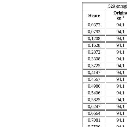
529 enregi
Origin
Heure
en °
0,0372
94,1
0,0792
94,1
0,1208
94,1
0,1628
94,1
0,2872
94,1
0,3308
94,1
0,3725
94,1
0,4147
94,1
0,4567
94,1
0,4986
94,1
0,5406
94,1
0,5825
94,1
0,6247
94,1
0,6664
94,1
0,7081
94,1
0,7500
94,1