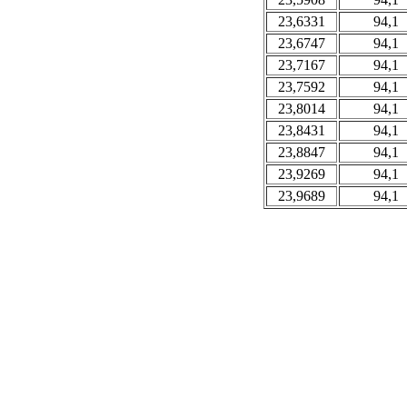
23,6331
94,1
23,6747
94,1
23,7167
94,1
23,7592
94,1
23,8014
94,1
23,8431
94,1
23,8847
94,1
23,9269
94,1
23,9689
94,1