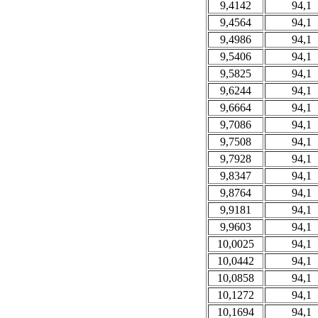
9,4142
94,1
9,4564
94,1
9,4986
94,1
9,5406
94,1
9,5825
94,1
9,6244
94,1
9,6664
94,1
9,7086
94,1
9,7508
94,1
9,7928
94,1
9,8347
94,1
9,8764
94,1
9,9181
94,1
9,9603
94,1
10,0025
94,1
10,0442
94,1
10,0858
94,1
10,1272
94,1
10,1694
94,1