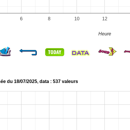
6
8
10
12
Heure
née du 18/07/2025, data : 537 valeurs