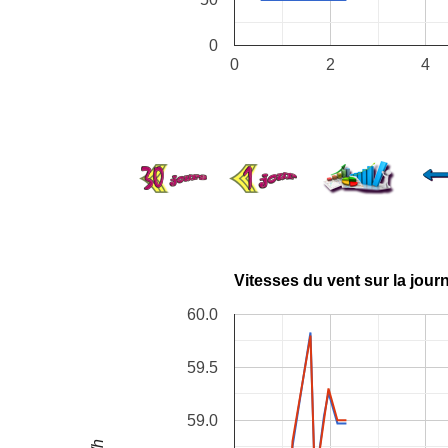
0
0
2
4
Vitesses du vent sur la jour
60.0
59.5
59.0