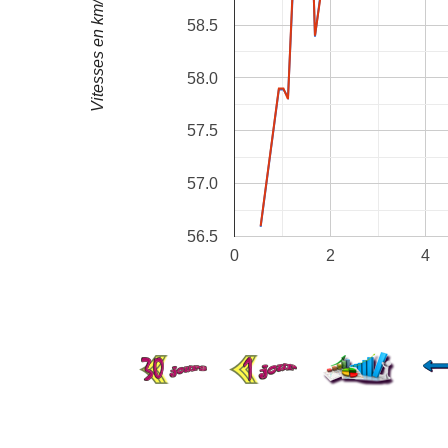
Vitesses en km/h
58.5
58.0
57.5
57.0
56.5
0
2
4